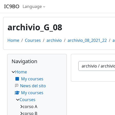
Skip to main content
IC9BO
Language
archivio_G_08
Home
Courses
archivio
archivio_08_2021_22
a
Blocks
Skip Navigation
Navigation
Course categories
Home
My courses
News del sito
My courses
Courses
corso A
corso B