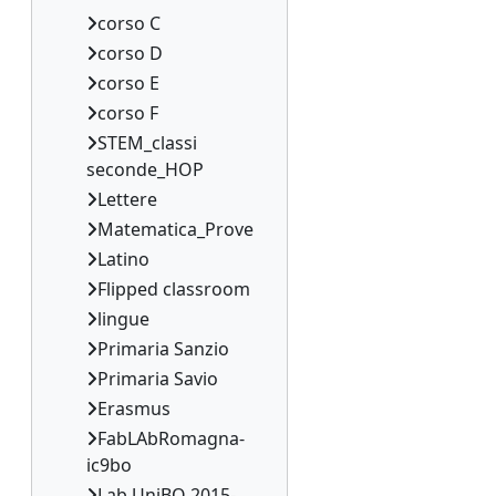
corso C
corso D
corso E
corso F
STEM_classi
seconde_HOP
Lettere
Matematica_Prove
Latino
Flipped classroom
lingue
Primaria Sanzio
Primaria Savio
Erasmus
FabLAbRomagna-
ic9bo
Lab UniBO 2015-