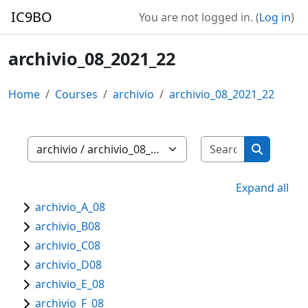
Skip to main content
IC9BO
You are not logged in. (
Log in
)
archivio_08_2021_22
Home
Courses
archivio
archivio_08_2021_22
Search cour
Course categories
Search co
Expand all
archivio_A_08
archivio_B08
archivio_C08
archivio_D08
archivio_E_08
archivio_F_08