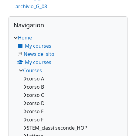
archivio_G_08
Blocks
Skip Navigation
Navigation
Home
My courses
News del sito
My courses
Courses
corso A
corso B
corso C
corso D
corso E
corso F
STEM_classi seconde_HOP
Lettere