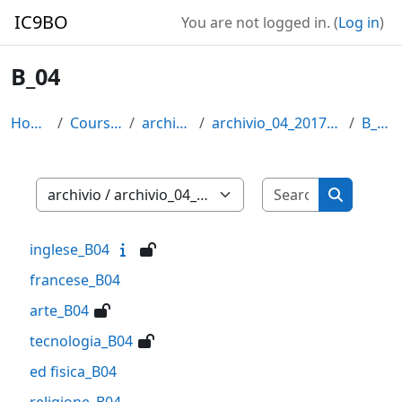
Skip to main content
IC9BO
You are not logged in. (
Log in
)
B_04
Home
Courses
archivio
archivio_04_2017_18
B_04
Search cour
Course categories
Search co
inglese_B04
francese_B04
arte_B04
tecnologia_B04
ed fisica_B04
religione_B04