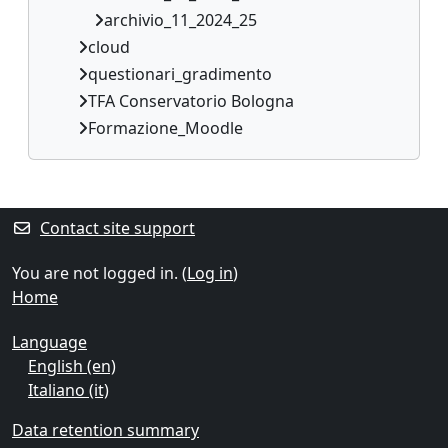
archivio_11_2024_25
cloud
questionari_gradimento
TFA Conservatorio Bologna
Formazione_Moodle
Supplementary blocks
Contact site support
You are not logged in. (
Log in
)
Home
Language
English ‎(en)‎
Italiano ‎(it)‎
Data retention summary