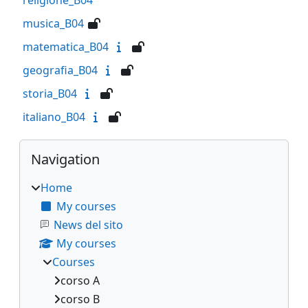
musica_B04
matematica_B04
geografia_B04
storia_B04
italiano_B04
Blocks
Skip Navigation
Navigation
Home
My courses
News del sito
My courses
Courses
corso A
corso B