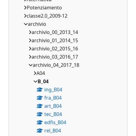
Potenziamento
classe2.0_2009-12
archivio
archivio_00_2013_14
archivio_01_2014_15
archivio_02_2015_16
archivio_03_2016_17
archivio_04_2017_18
A04
B_04
ing_B04
fra_B04
art_B04
tec_B04
edfis_B04
rel_B04