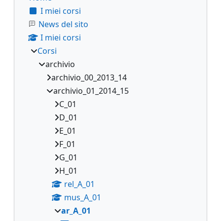
I miei corsi
News del sito
I miei corsi
Corsi
archivio
archivio_00_2013_14
archivio_01_2014_15
C_01
D_01
E_01
F_01
G_01
H_01
rel_A_01
mus_A_01
ar_A_01