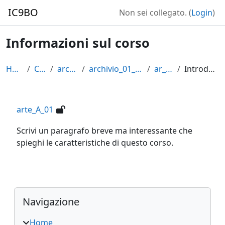
Vai al contenuto principale
IC9BO
Non sei collegato. (
Login
)
Informazioni sul corso
Home
Corsi
archivio
archivio_01_2014_15
ar_A_01
Introduzione
arte_A_01
Scrivi un paragrafo breve ma interessante che
spieghi le caratteristiche di questo corso.
Blocchi
Salta Navigazione
Navigazione
Home